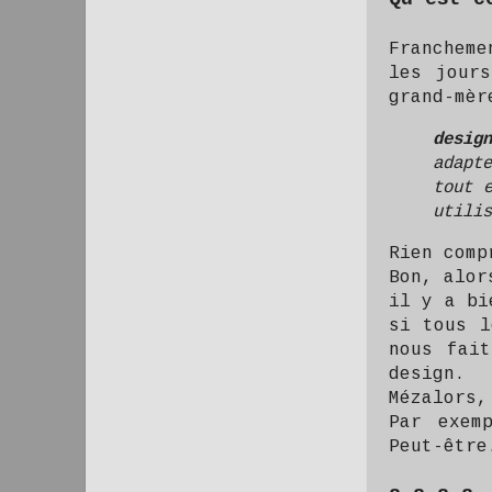
Francheme
les jour
grand-mèr
design
adapt
tout 
utilis
Rien comp
Bon, alor
il y a bi
si tous l
nous fai
design.
Mézalors,
Par exem
Peut-être