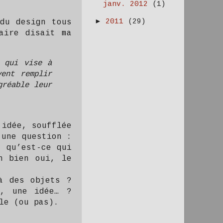
janv. 2012
(1)
►
2011
(29)
du design tous
aire disait ma
e qui vise à
ent remplir
gréable leur
 idée, soufflée
’une question :
, qu’est-ce qui
h bien oui, le
à des objets ?
e, une idée… ?
le (ou pas).