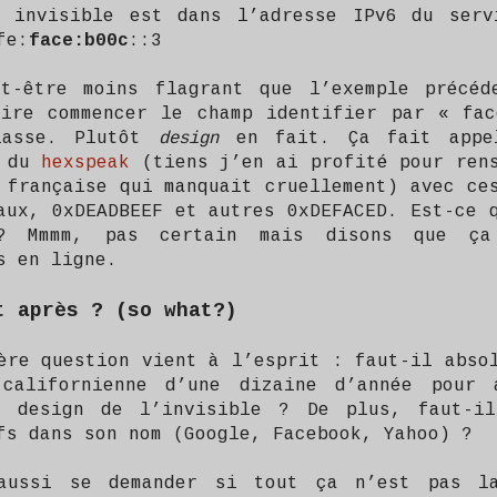
n invisible est dans l’adresse IPv6 du serv
fe:
face:b00c
::3
ut-être moins flagrant que l’exemple précéd
ire commencer le champ identifier par « fac
lasse. Plutôt
design
en fait. Ça fait appe
n du
hexspeak
(tiens j’en ai profité pour rens
 française qui manquait cruellement) avec ce
aux, 0xDEADBEEF et autres 0xDEFACED. Est-ce 
? Mmmm, pas certain mais disons que ça
s en ligne.
t après ? (so what?)
ère question vient à l’esprit : faut-il abso
 californienne d’une dizaine d’année pour 
u design de l’invisible ? De plus, faut-i
fs dans son nom (Google, Facebook, Yahoo) ?
aussi se demander si tout ça n’est pas l