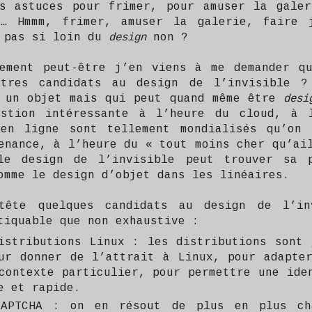
s astuces pour frimer, pour amuser la galer
i… Hmmm, frimer, amuser la galerie, faire 
 pas si loin du
design
non ?
ement peut-être j’en viens à me demander qu
utres candidats au design de l’invisible ?
 un objet mais qui peut quand même être
des
estion intéressante à l’heure du cloud, à 
 en ligne sont tellement mondialisés qu’on 
enance, à l’heure du « tout moins cher qu’ai
le design de l’invisible peut trouver sa 
omme le design d’objet dans les linéaires.
tête quelques candidats au design de l’in
tiquable que non exhaustive :
istributions Linux : les distributions sont 
ur donner de l’attrait à Linux, pour adapte
contexte particulier, pour permettre une ide
e et rapide.
CAPTCHA : on en résout de plus en plus ch