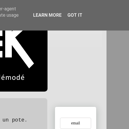
er-agent
rate usage
LEARN MORE
GOT IT
 un pote.