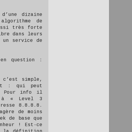
 d’une dizaine
algorithme de
ussi très forte
ibre dans leurs
i un service de
 en question :
 c’est simple,
nt : qui peut
? Pour info il
e à « Level 3
resse 8.8.8.8.
agère de moins
eek de base que
nheur ! Est-ce
 la définition