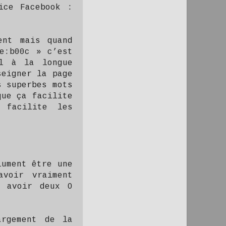
ice Facebook :
ent mais quand
e:b00c » c’est
l à la longue
eigner la page
s superbes mots
que ça facilite
 facilite les
lument être une
avoir vraiment
l avoir deux O
argement de la