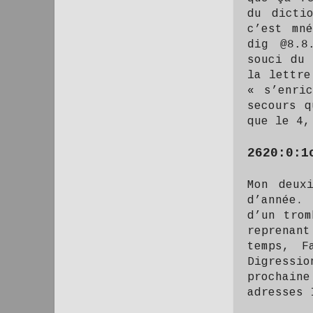
du dicti
c’est mn
dig @8.8.
souci du 
la lettre
« s’enri
secours q
que le 4,
2620:0:1
Mon deux
d’année.
d’un trom
reprenan
temps, F
Digressi
prochaine
adresses 