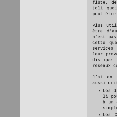
flûte, de
joli quo
peut-être
Plus util
être d’a
n’est pas
cette qu
services
leur prov
dis que 
réseaux c
J’ai en 
aussi cri
Les d
là po
à un 
simpl
Les 