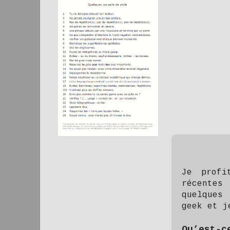
Je profi
récentes
quelques
geek et j
Qu’est-c