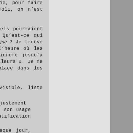
ie, pour faire
joli, on n’est
els pourraient
 Qu’est-ce qui
igné
? Je trouve
l’heure où les
ignore jusqu’à
lleurs ». Je me
place dans les
visible, liste
justement
r son usage
ntification
aque jour,