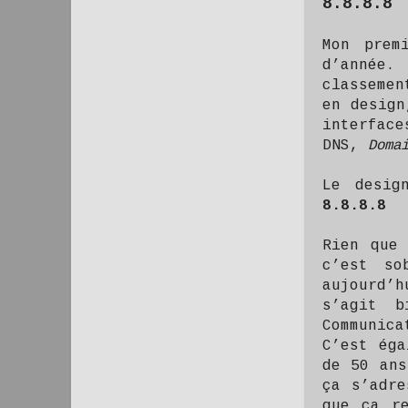
8.8.8.8
Mon prem
d’année.
classemen
en design
interface
DNS,
Doma
Le desig
8.8.8.8
Rien que
c’est so
aujourd’
s’agit b
Communica
C’est éga
de 50 ans
ça s’adre
que ça re