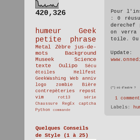
420,326
Pour l'in
: 0 réusu
derechef 
humeur
Geek
on verra
petite phrase
toile. Ou
Metal
Zèbre
jus-de-
Update:
mots
Background
Museek
Science
www.onned
texte
Oulipo
Sécu
étoiles
Hellfest
GeekWashing
Web
anniv
logo
zombie
Bière
(*) où d'autre ?
contrepèteries
repost
vim
rot13
série
1 commen
Chaussure
RegEx
captcha
Labels:
hu
Python
commande
Quelques Conseils
de Style (1 à 25)