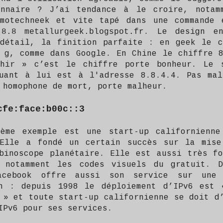
onnaire ? J’ai tendance à le croire, notam
émotechneek et vite tapé dans une commande 
8.8 metallurgeek.blogspot.fr
. Le design en
détail, la finition parfaite : en geek le c
 g, comme dans Google. En Chine le chiffre 
chir » c’est le chiffre porte bonheur. Le 
uant à lui est à l'adresse 8.8.4.4. Pas mal
 homophone de mort, porte malheur.
cfe:face:b00c::3
ième exemple est une start-up californienne
 Elle a fondé un certain succès sur la mise
binoscope planétaire. Elle est aussi très f
t notamment les codes visuels du gratuit. D
acebook offre aussi son service sur une 
on : depuis 1998 le déploiement d’IPv6 est 
 » et toute start-up californienne se doit d
IPv6 pour ses services.