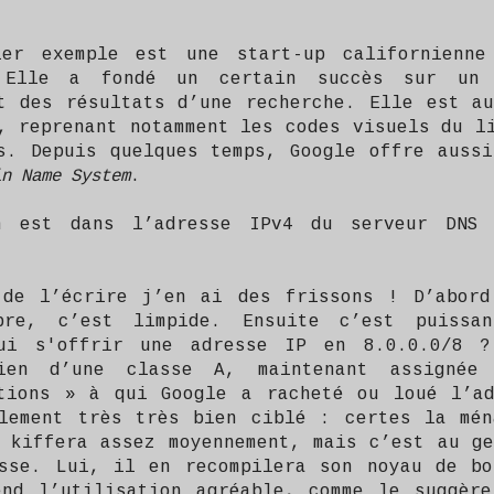
ier exemple est une start-up californienne
 Elle a fondé un certain succès sur un 
t des résultats d’une recherche. Elle est a
, reprenant notamment les codes visuels du l
s. Depuis quelques temps, Google offre auss
in Name System
.
n est dans l’adresse IPv4 du serveur DNS
 de l’écrire j’en ai des frissons ! D’abord
bre, c’est limpide. Ensuite c’est puissa
hui s'offrir une adresse IP en 8.0.0.0/8 
ien d’une classe A, maintenant assigné
tions » à qui Google a racheté ou loué l’ad
lement très très bien ciblé : certes la mén
 kiffera assez moyennement, mais c’est au g
sse. Lui, il en recompilera son noyau de bo
nd l’utilisation agréable, comme le suggère