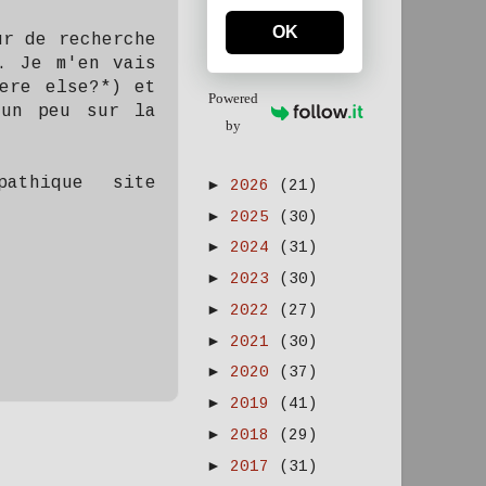
OK
ur de recherche
. Je m'en vais
ere else?*) et
Powered
 un peu sur la
by
athique site
►
2026
(21)
►
2025
(30)
►
2024
(31)
►
2023
(30)
►
2022
(27)
►
2021
(30)
►
2020
(37)
►
2019
(41)
►
2018
(29)
►
2017
(31)