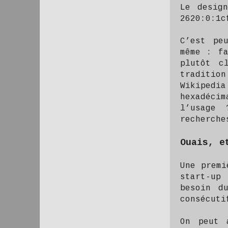
Le desig
2620:0:1c
C’est pe
même : fa
plutôt c
traditio
Wikipedia
hexadécim
l’usage 
recherche
Ouais, e
Une premi
start-up
besoin d
consécuti
On peut 