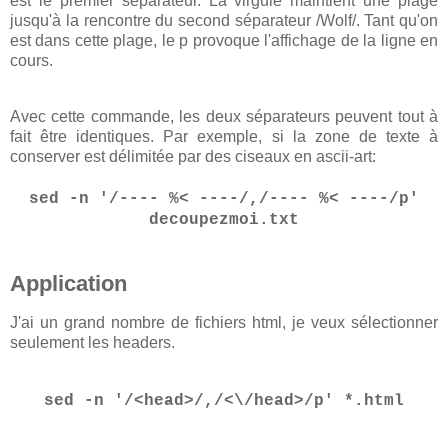
est le premier séparateur. La virgule maintient une plage
jusqu'à la rencontre du second séparateur /Wolf/. Tant qu'on
est dans cette plage, le p provoque l'affichage de la ligne en
cours.
Avec cette commande, les deux séparateurs peuvent tout à
fait être identiques. Par exemple, si la zone de texte à
conserver est délimitée par des ciseaux en ascii-art:
sed -n '/---- %< ----/,/---- %< ----/p'
decoupezmoi.txt
Application
J'ai un grand nombre de fichiers html, je veux sélectionner
seulement les headers.
sed -n '/<head>/,/<\/head>/p' *.html