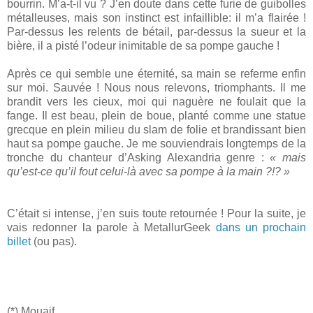
bourrin. M’a-t-il vu ? J’en doute dans cette furie de guibolles
métalleuses, mais son instinct est infaillible: il m’a flairée !
Par-dessus les relents de bétail, par-dessus la sueur et la
bière, il a pisté l’odeur inimitable de sa pompe gauche !
Après ce qui semble une éternité, sa main se referme enfin
sur moi. Sauvée ! Nous nous relevons, triomphants. Il me
brandit vers les cieux, moi qui naguère ne foulait que la
fange. Il est beau, plein de boue, planté comme une statue
grecque en plein milieu du slam de folie et brandissant bien
haut sa pompe gauche. Je me souviendrais longtemps de la
tronche du chanteur d’Asking Alexandria genre :
« mais
qu’est-ce qu’il fout celui-là avec sa pompe à la main ?!? »
C’était si intense, j’en suis toute retournée ! Pour la suite, je
vais redonner la parole à MetallurGeek
dans un prochain
billet
(ou pas).
(*) Mouaif...