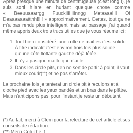
Après presque une minute de centrifugeuse (c'est long !), je
suis sorti hilare en hurlant quelque chose comme
« Beeuuaaarrgg Fuuckiiiiiiiinngg Metaaaallll Of
Deaaaaaaattthh!!!!! » approximativement. Certes, tout ça ne
m’a pas rendu plus intelligent mais au passage j’ai quand
même appris deux trois trucs utiles que je vous résume ici :
Tout bien considéré, une cotte de mailles c’est solide.
À titre indicatif c’est environ trois fois plus solide
qu’une côte flottante gauche déjà fêlée.
Il n’y a pas que maille qui m’aille.
Dans les circle pits, rien ne sert de partir à point, il vaut
mieux courir(**) et ne pas s’arrêter.
La prochaine fois je tenterai un circle pit à reculons et à
cloche pied avec les yeux bandés et un bras dans le plâtre.
Mais n'anticipons pas, pour l'instant je reste un débutant.
(*) Au fait, merci à Clem pour la relecture de cet article et ses
conseils de rédaction.
(**) Merci Coluche ;)