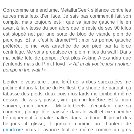
Con comme une enclume, MetallurGeeK s’élance contre les
autres métalleux d’en face. Je sais pas comment il fait son
compte, mais toujours est-il que sa jambe gauche file en
avant à la vitesse du son alors que le reste de ses 90 kilos
est stoppé net par une sorte de bloc de viande plein de
piercings. Et là, c’est le drame(***) : moi, sa pompe gauche
préférée, je me vois arrachée de son pied par la force
centrifuge. Me voilà propulsée en plein milieu du wall ! Dans
ma petite tête de pompe, c’est plus Asking Alexandria que
j’entends mais du Pink Floyd :
« All in all you're just another
pompe in the wall ! »
L’enfer je vous jure : une forêt de jambes surexcitées me
piétinent dans la boue du Hellfest. Ça shoote de partout, ça
tabasse des pieds, deux trois gros lards me tombent même
dessus. Je vais y passer, virer pompe funèbre. Et là, mon
sauveur, mon héros ! MetallurGeeK, n’écoutant que sa
connerie, plonge tête baissée dans le wall et me cherche
héroïquement à quatre pattes dans la boue. Il prend des
beignes, il glisse, il grimace comme un chanteur de
grindcore
mais il avance tout de même comme un gros