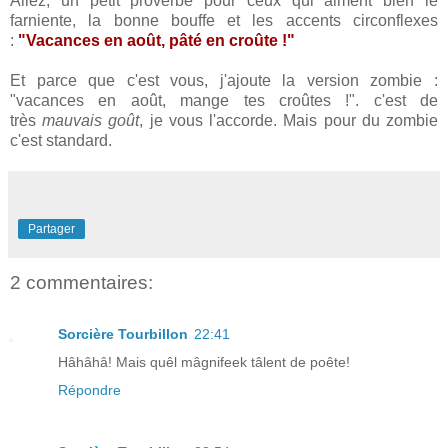
Allez, un petit proverbe pour ceux qui aiment bien le
farniente, la bonne bouffe et les accents circonflexes
:
"Vacances en août, pâté en croûte !"
Et parce que c'est vous, j'ajoute la version zombie :
"vacances en août, mange tes croûtes !". c'est de
très
mauvais goût
, je vous l'accorde. Mais pour du zombie
c'est standard.
Partager
2 commentaires:
Sorcière Tourbillon
22:41
Hâhâhâ! Mais quêl mâgnifeek tâlent de poête!
Répondre