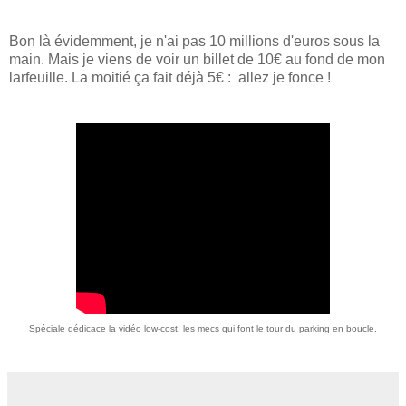
Bon là évidemment, je n'ai pas 10 millions d'euros sous la
main. Mais je viens de voir un billet de 10€ au fond de mon
larfeuille. La moitié ça fait déjà 5€ : allez je fonce !
Spéciale dédicace la vidéo low-cost, les mecs qui font le tour du parking en boucle.