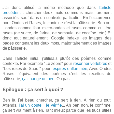
J'ai donc utilisé la même méthode que dans
l'article
précédent
: chercher deux mots communs mais rarement
associés, sauf dans un contexte particulier. En l’occurrence
pour Ondes et Rases, le contexte c'est la pâtisserie. Ben oui
: ondes comme four micro-ondes et rases comme cuillère
rases (de sucre, de farine, de semoule, de cocaïne, etc.) Et
donc tout naturellement, Google indexe les images des
pages contenant les deux mots, majoritairement des images
de pâtisserie.
Dans l'article initial j'utilisais plutôt des poèmes comme
contexte. Par exemple "Le zèbre" pour
résonner vertèbres
et
"Les roses de Saadi" pour
respires enflammée
, Avec Ondes
Rases l'équivalent des poèmes c'est les recettes de
pâtisserie,
ça change un peu
. Ou pas.
Épilogue : ça sert à quoi ?
Ben là, j'ai beau chercher, ça sert à rien. À rien du tout.
Attends,
j'ai un doute
...
je vérifie
,.. Ah ben non, je confirme,
ça sert vraiment à rien. Tant mieux parce que les trucs utiles