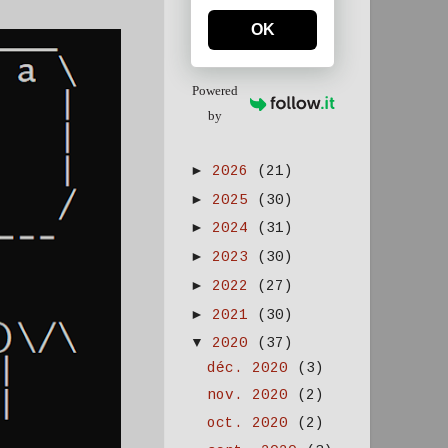
OK
Powered
by
►
2026
(21)
►
2025
(30)
►
2024
(31)
►
2023
(30)
►
2022
(27)
►
2021
(30)
▼
2020
(37)
déc. 2020
(3)
nov. 2020
(2)
oct. 2020
(2)