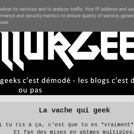
liver its services and to analyze traffic. Your IP address and us
rmance and security metrics to ensure quality of service, gene
buse.
La vache qui geek
i tu ris à ça, c'est que tu es *vraiment*
Et fan des mises en abîmes multiples