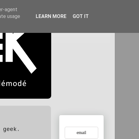
er-agent
rate usage
LEARN MORE
GOT IT
 geek.
.