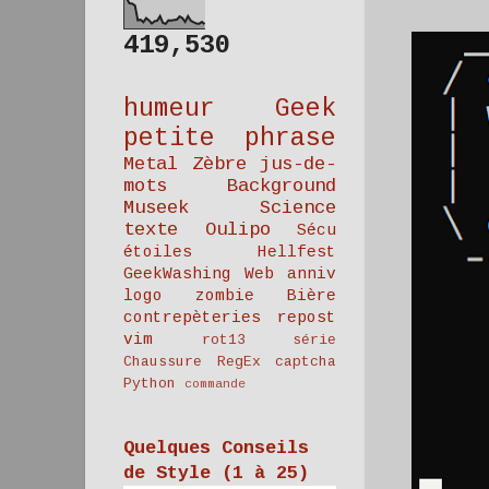
419,530
humeur
Geek
petite phrase
Metal
Zèbre
jus-de-
mots
Background
Museek
Science
texte
Oulipo
Sécu
étoiles
Hellfest
GeekWashing
Web
anniv
logo
zombie
Bière
contrepèteries
repost
vim
rot13
série
Chaussure
RegEx
captcha
Python
commande
Quelques Conseils
de Style (1 à 25)