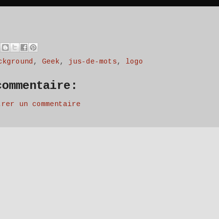
ckground
,
Geek
,
jus-de-mots
,
logo
commentaire:
trer un commentaire