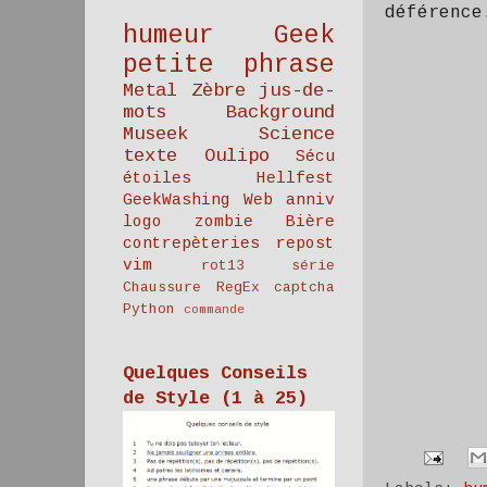
déférenc
humeur
Geek
petite phrase
Metal
Zèbre
jus-de-
mots
Background
Museek
Science
texte
Oulipo
Sécu
étoiles
Hellfest
GeekWashing
Web
anniv
logo
zombie
Bière
contrepèteries
repost
vim
rot13
série
Chaussure
RegEx
captcha
Python
commande
Quelques Conseils
de Style (1 à 25)