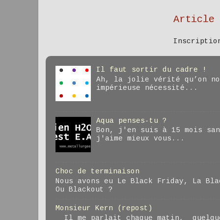
Article
Inscripti
Il faut sortir du cadre !
Ah, la jolie vérité qu’on no
impérieuse nécessité...
Aqua penses-tu ?
Bon, j'en suis à 15 mois san
j'aime mieux vous...
Choc de terminaison
Nous avons eu Le Black Friday, La Bla
Ou Blackout ?
Monsieur Kern (repost)
Il me parlait chaque matin, quelque