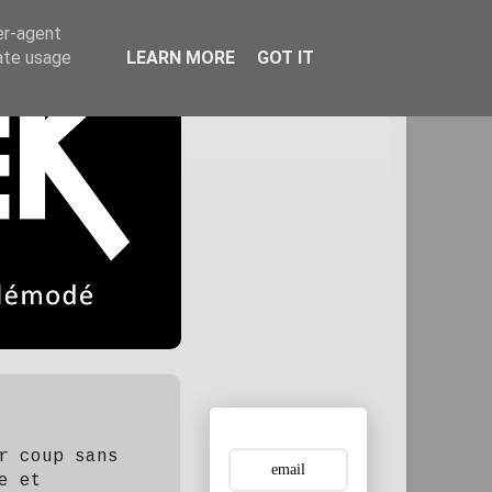
er-agent
rate usage
LEARN MORE
GOT IT
r coup sans
e et