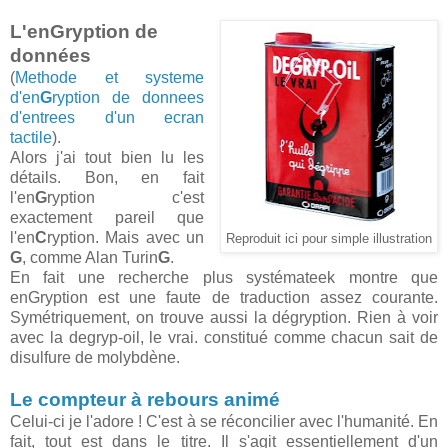
L'enGryption de
données
(
Methode et systeme
d'en
G
ryption de donnees
d'entrees d'un ecran
tactile
).
Alors j'ai tout bien lu les
détails. Bon, en fait
l'en
G
ryption c'est
exactement pareil que
l'en
C
ryption. Mais avec un
Reproduit ici pour simple illustration
G
, comme Alan Turin
G
.
En fait une recherche plus systémateek montre que
enGryption est une faute de traduction assez courante.
Symétriquement, on trouve aussi la dégryption. Rien à voir
avec la degryp-oil, le vrai. constitué comme chacun sait de
disulfure de molybdène.
Le compteur à rebours animé
Celui-ci je l'adore ! C'est à se réconcilier avec l'humanité. En
fait, tout est dans le titre. Il s'agit essentiellement d'un