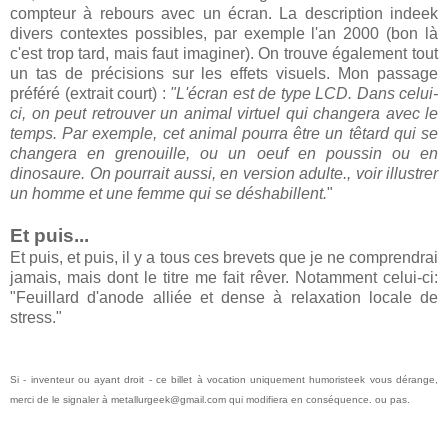
compteur à rebours avec un écran. La description indeek
divers contextes possibles, par exemple l'an 2000 (bon là
c'est trop tard, mais faut imaginer). On trouve également tout
un tas de précisions sur les effets visuels. Mon passage
préféré (extrait court) :
"L'écran est de type LCD. Dans celui-
ci, on peut retrouver un animal virtuel qui changera avec le
temps. Par exemple, cet animal pourra être un têtard qui se
changera en grenouille, ou un oeuf en poussin ou en
dinosaure. On pourrait aussi, en version adulte., voir illustrer
un homme et une femme qui se déshabillent.
"
Et puis...
Et puis, et puis, il y a tous ces brevets que je ne comprendrai
jamais, mais dont le titre me fait rêver. Notamment celui-ci:
"Feuillard d'anode alliée et dense à relaxation locale de
stress."
Si - inventeur ou ayant droit - ce billet à vocation uniquement humoristeek vous dérange,
merci de le signaler à metallurgeek@gmail.com qui modifiera en conséquence. ou pas.